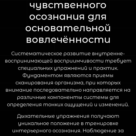
чувственного
осознания для
основательной
вовлечённости
Систематическое развитие внутренне-
воспринимающей восприимчивости требует
специальных упражнений и практик.
Фундаментом являются приемы
сканирования организма, при которых
внимание последовательно направляется на
различные компоненты системы для
определения тонких ощущений и изменений.
Дыхательные упражнения получают
уникальное положение в тренировке
интерьерного осознания. Наблюдение за