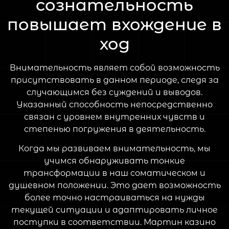
сознательность
повышает вхождение в
ход
Внимательность являет собой возможность
присутствовать в данном периоде, следя за
случающимся без суждений и выводов.
Указанный способность непосредственно
связан с уровнем внутренних чувств и
степенью погружения в деятельность.
Когда мы развиваем внимательность, мы
учимся обнаруживать тонкие
трансформации в наш соматическом и
душевном положении. Это дает возможность
более точно настраиваться на нужды
текущей ситуации и адаптировать личное
поступки в соответствии. Мартин казино