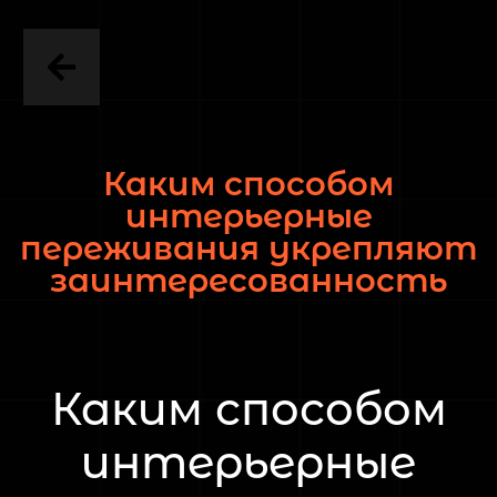
Каким способом
интерьерные
переживания укрепляют
заинтересованность
Каким способом
интерьерные