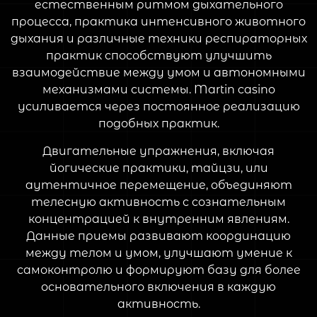
естественным ритмом дыхательного
процесса, практика интенсивного животного
дыхания и различные техники респираторных
практик способствуют улучшить
взаимодействие между умом и автономными
механизмами системы. Martin casino
усиливается через постоянное реализацию
подобных практик.
Двигательные упражнения, включая
йогические практики, тайцзи, или
аутентичное перемещение, объединяют
телесную активность с сознательным
концентрацией к внутренним явлениям.
Данные приемы развивают координацию
между телом и умом, улучшают умение к
самоконтролю и формируют базу для более
основательного включения в каждую
активность.