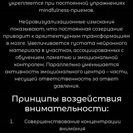
укрепляется при постоянной упражнениях
mindfulness-приемов.
Нейровизуализационные изыскания
показывают, что постоянная созерцание
приводит к архитектурным трансформациям
в мозге. Увеличивается густота нейронного
материала в участках, ассоциированных с
обучением, памятью и эмоциональной
контролем. Параллельно уменьшается
активность эмоционального центра – части,
несущей ответственность за ответ
давления.
Принципы воздействия
внимательности:
Совершенствование концентрации
внимания