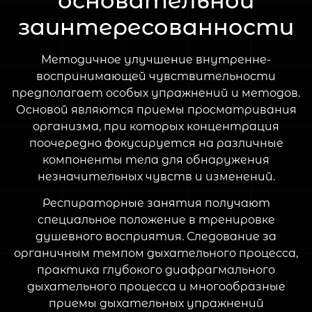
основательной
заинтересованности
Методичное улучшение внутренне-
воспринимающей чувствительности
предполагает особых упражнений и методов.
Основой являются приемы просматривания
организма, при которых концентрация
поочередно фокусируется на различные
компоненты тела для обнаружения
незначительных чувств и изменений.
Респираторные занятия получают
специальное положение в тренировке
душевного восприятия. Следование за
органичным темпом дыхательного процесса,
практика глубокого диафрагмального
дыхательного процесса и многообразные
приемы дыхательных упражнений