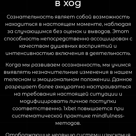
в ход
Сознательность являет собой возможность
находиться в настоящем моменте, наблюдая
за случающимся без оценок и выводов. Этот
способность непосредственно ассоциирован с
качеством душевных восприятий и
интенсивностью включения в деятельность.
Когда мы развиваем осознанность, мы учимся
выявлять незначительные изменения в нашем
телесном и эмоциональном положении. Данное
разрешает более аккуратно настраиваться
на требования настоящей ситуации и
модифицировать личное поступки
соответственно. 1xbet повышается при
систематической практике mindfulness-
методов.
Отображающие нервную систему изыскания