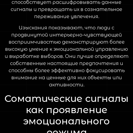
способствует расшифровывать данные
сигналы и превращать их в сознательное
переживание увлечения.
Изыскания показывают, что люди с
продвинутой интерьерно-чувствующей
восприимчивостью демонстрируют более
высокую умение к эмоциональной управлению
и выработке выборов. Они лучше определяют
собственные настоящие предпочтения и
способны более эффективно фокусировать
внимание на ценные для них объекты или
активности.
Соматические сигналы
как проявление
эмоционального
режима