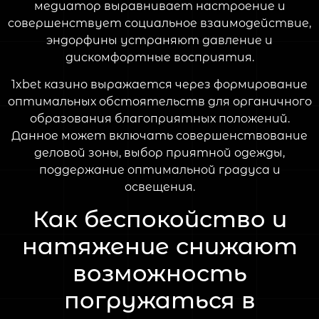
медиатор выравнивает настроение и
совершенствует социальное взаимодействие,
эндорфины устраняют давление и
дискомфортные восприятия.
1xbet казино выражается через формирование
оптимальных обстоятельств для органичного
образования благоприятных положений.
Данное может включать совершенствование
деловой зоны, выбор приятной одежды,
поддержание оптимальной градуса и
освещения.
Как беспокойство и
натяжение снижают
возможность
погружаться в