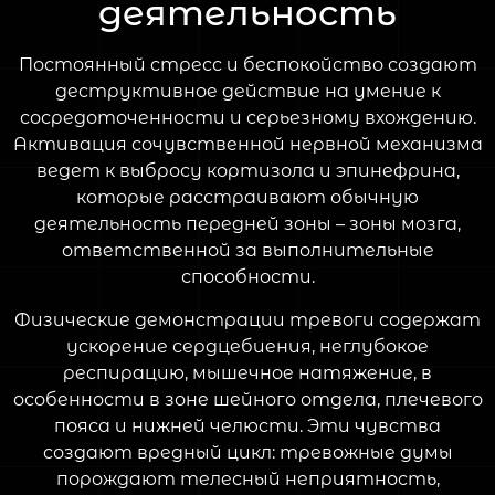
деятельность
Постоянный стресс и беспокойство создают
деструктивное действие на умение к
сосредоточенности и серьезному вхождению.
Активация сочувственной нервной механизма
ведет к выбросу кортизола и эпинефрина,
которые расстраивают обычную
деятельность передней зоны – зоны мозга,
ответственной за выполнительные
способности.
Физические демонстрации тревоги содержат
ускорение сердцебиения, неглубокое
респирацию, мышечное натяжение, в
особенности в зоне шейного отдела, плечевого
пояса и нижней челюсти. Эти чувства
создают вредный цикл: тревожные думы
порождают телесный неприятность,