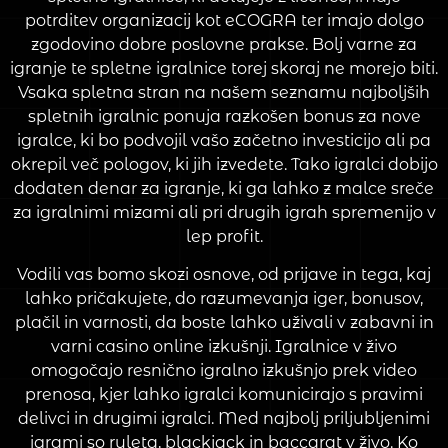
potrditev organizacij kot eCOGRA ter imajo dolgo
zgodovino dobre poslovne prakse. Bolj varne za
igranje te spletne igralnice torej skoraj ne morejo biti.
Vsaka spletna stran na našem seznamu najboljših
spletnih igralnic ponuja razkošen bonus za nove
igralce, ki bo podvojil vašo začetno investicijo ali pa
okrepil več pologov, ki jih izvedete. Tako igralci dobijo
dodaten denar za igranje, ki ga lahko z malce sreče
za igralnimi mizami ali pri drugih igrah spremenijo v
lep profit.
Vodili vas bomo skozi osnove, od prijave in tega, kaj
lahko pričakujete, do razumevanja iger, bonusov,
plačil in varnosti, da boste lahko uživali v zabavni in
varni casino online izkušnji. Igralnice v živo
omogočajo resnično igralno izkušnjo prek video
prenosa, kjer lahko igralci komunicirajo s pravimi
delivci in drugimi igralci. Med najbolj priljubljenimi
igrami so ruleta, blackjack in baccarat v živo. Ko