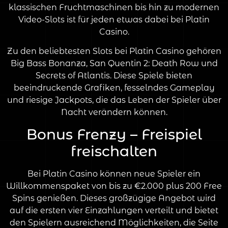
klassischen Fruchtmaschinen bis hin zu modernen
Video-Slots ist für jeden etwas dabei bei Platin
Casino.
Zu den beliebtesten Slots bei Platin Casino gehören
Big Bass Bonanza, San Quentin 2: Death Row und
Secrets of Atlantis. Diese Spiele bieten
beeindruckende Grafiken, fesselndes Gameplay
und riesige Jackpots, die das Leben der Spieler über
Nacht verändern können.
Bonus Frenzy – Freispiel
freischalten
Bei Platin Casino können neue Spieler ein
Willkommenspaket von bis zu €2.000 plus 200 Free
Spins genießen. Dieses großzügige Angebot wird
auf die ersten vier Einzahlungen verteilt und bietet
den Spielern ausreichend Möglichkeiten, die Seite