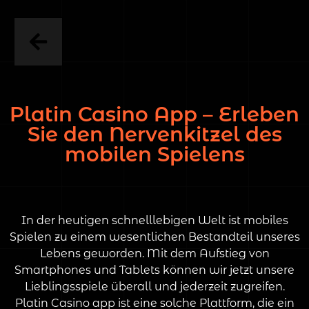
Platin Casino App – Erleben
Sie den Nervenkitzel des
mobilen Spielens
In der heutigen schnelllebigen Welt ist mobiles
Spielen zu einem wesentlichen Bestandteil unseres
Lebens geworden. Mit dem Aufstieg von
Smartphones und Tablets können wir jetzt unsere
Lieblingsspiele überall und jederzeit zugreifen.
Platin Casino app ist eine solche Plattform, die ein