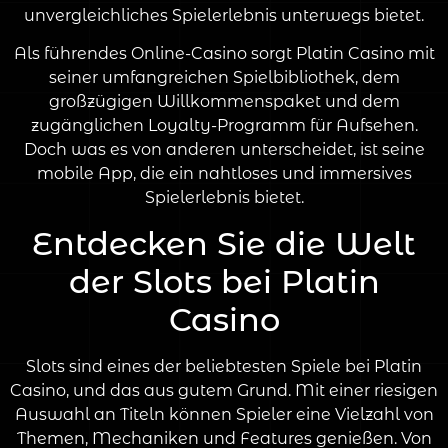
unvergleichliches Spielerlebnis unterwegs bietet.
Als führendes Online-Casino sorgt Platin Casino mit
seiner umfangreichen Spielbibliothek, dem
großzügigen Willkommenspaket und dem
zugänglichen Loyalty-Programm für Aufsehen.
Doch was es von anderen unterscheidet, ist seine
mobile App, die ein nahtloses und immersives
Spielerlebnis bietet.
Entdecken Sie die Welt
der Slots bei Platin
Casino
Slots sind eines der beliebtesten Spiele bei Platin
Casino, und das aus gutem Grund. Mit einer riesigen
Auswahl an Titeln können Spieler eine Vielzahl von
Themen, Mechaniken und Features genießen. Von