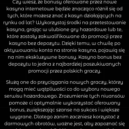
Czy wiesz, że bonusy oferowane przez nowe
kasyna internetowe będzie znacząco różnił się od
tych, które możesz znać z kasyn działających na
rynku od lat? Wykorzystaj środki na przetestowanie
kasyna, grając w ulubione gry hazardowe lub te,
które zostały zakwalifikowane do promocji przez
kasyno bez depozytu. Dzięki temu, w chwilę po
aktywowaniu konta na stronie kasyna, pojawią się
na nim ekskluzywne bonusy. Kasyno bonus bez
depozytu to jedna z najbardziej poszukiwanych
promocji przez polskich graczy.
Służą one do przyciągania nowych graczy, którzy
mogą mieć wątpliwości co do wyboru nowego
serwisu hazardowego. Zrozumienie tych niuansów
pomoże ci optymalnie wykorzystać oferowany
bonus, zwiększając szanse na sukces i większe
wygrane. Dlatego zanim zaczniesz korzystać z
darmowych obrotów, ważne jest, aby zapoznać się