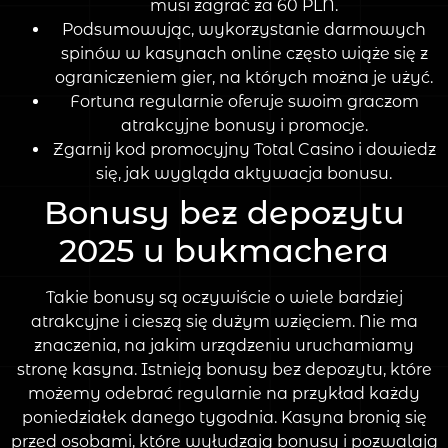
musi zagrać za 60 PLN.
Podsumowując, wykorzystanie darmowych
spinów w kasynach online często wiąże się z
ograniczeniem gier, na których można je użyć.
Fortuna regularnie oferuje swoim graczom
atrakcyjne bonusy i promocje.
Zgarnij kod promocyjny Total Casino i dowiedz
się, jak wygląda aktywacja bonusu.
Bonusy bez depozytu
2025 u bukmachera
Takie bonusy są oczywiście o wiele bardziej
atrakcyjne i cieszą się dużym wzięciem. Nie ma
znaczenia, na jakim urządzeniu uruchamiamy
stronę kasyna. Istnieją bonusy bez depozytu, które
możemy odebrać regularnie na przykład każdy
poniedziałek danego tygodnia. Kasyna bronią się
przed osobami, które wyłudzają bonusy i pozwalają