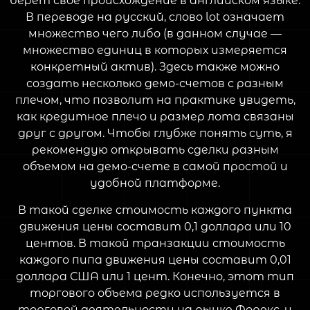
берёт своё происхождение в английском языке.
В переводе на русский, слово lot означает
множество чего либо (в данном случае —
множество единиц в которых измеряется
конкретный актив). Здесь также можно
создать несколько демо-счетов с разным
плечом, что позволит на практике увидеть,
как кредитное плечо и размер лота связаны
друг с другом. Чтобы глубже понять суть, я
рекомендую открывать сделки разным
объемом на демо-счете в самой простой и
удобной платформе.
В такой сделке стоимость каждого пункта
движения цены составит 0,1 доллара или 10
центов. В такой транзакции стоимость
каждого пипа движения цены составит 0,01
доллара США или 1 цент. Конечно, этот тип
торгового объема редко используется в
торговой деятельности на рынке Форекс, и