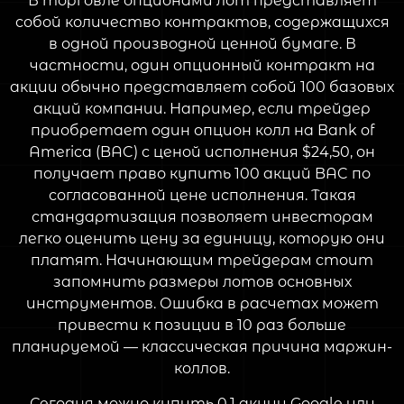
В торговле опционами лот представляет
собой количество контрактов, содержащихся
в одной производной ценной бумаге. В
частности, один опционный контракт на
акции обычно представляет собой 100 базовых
акций компании. Например, если трейдер
приобретает один опцион колл на Bank of
America (BAC) с ценой исполнения $24,50, он
получает право купить 100 акций BAC по
согласованной цене исполнения. Такая
стандартизация позволяет инвесторам
легко оценить цену за единицу, которую они
платят. Начинающим трейдерам стоит
запомнить размеры лотов основных
инструментов. Ошибка в расчетах может
привести к позиции в 10 раз больше
планируемой — классическая причина маржин-
коллов.
Сегодня можно купить 0,1 акции Google или