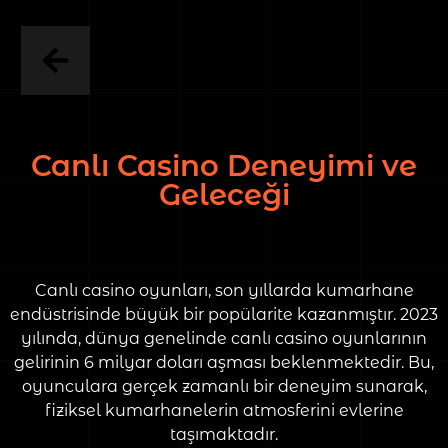
Canlı Casino Deneyimi ve
Geleceği
Canlı casino oyunları, son yıllarda kumarhane
endüstrisinde büyük bir popülarite kazanmıştır. 2023
yılında, dünya genelinde canlı casino oyunlarının
gelirinin 6 milyar doları aşması beklenmektedir. Bu,
oyunculara gerçek zamanlı bir deneyim sunarak,
fiziksel kumarhanelerin atmosferini evlerine
taşımaktadır.