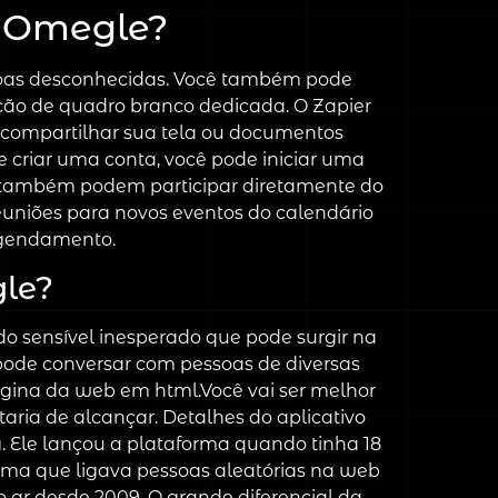
m Omegle?
ssoas desconhecidas. Você também pode
ção de quadro branco dedicada. O Zapier
de compartilhar sua tela ou documentos
e criar uma conta, você pode iniciar uma
es também podem participar diretamente do
niões para novos eventos do calendário
agendamento.
gle?
do sensível inesperado que pode surgir na
pode conversar com pessoas de diversas
ágina da web em html.Você vai ser melhor
aria de alcançar. Detalhes do aplicativo
g. Ele lançou a plataforma quando tinha 18
forma que ligava pessoas aleatórias na web
no ar desde 2009. O grande diferencial da