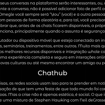
e seus conversas na plataforma serão interessantes, o
nte a conversa, não é possível adicionar foto de perfil
megle você sempre será “You” (você) e a outra pessoa
om pessoas de forma aleatória e, para tal, você prec
brar que, antes de os chats ficarem disponíveis, a pró
unciona, principalmente quando o assunto é segurança v
utador ou dispositivo móvel que esteja conectado an in
s, seminários, treinamentos, entre outros. Muito mais
 os melhores recursos disponíveis e integração whole
ma experiência completa e segura em interações online
vas culturas ou até mesmo encontrar um amigo ou par
Chathub
oisas, as redes sociais usam isso para te prender em not
nsação de que tem uma festa de que todo mundo foi con
. Mas a crise não é apenas estética, é social. O que im
te uma mistura de Stephen Hawking com Neil deGrasse