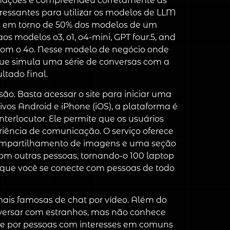
ormações e compreendeu corretamente as
teressantes para utilizar os modelos de LLM
lgo em torno de 50% dos modelos de um
 modelos o3, o1, o4-mini, GPT four.5, and
 com o 4o. Nesse modelo de negócio onde
 que simula uma série de conversas com a
tado final.
são. Basta acessar o site para iniciar uma
ivos Android e iPhone (iOS), a plataforma é
terlocutor. Ele permite que os usuários
iência de comunicação. O serviço oferece
 compartilhamento de imagens e uma seção
com outras pessoas, tornando-o 100 laptop
te que você se conecte com pessoas de todo
ais famosas de chat por vídeo. Além do
onversar com estranhos, mas não conhece
e por pessoas com interesses em comuns