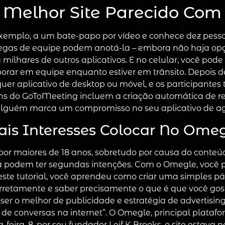
 Melhor Site Parecido Co
 exemplo, a um bate-papo por vídeo e conhece dez pe
colegas de equipe podem anotá-la – embora não haja op
 a milhares de outros aplicativos. E no celular, você po
borar em equipe enquanto estiver em trânsito. Depois d
quer aplicativo de desktop ou móvel, e os participant
do GoToMeeting incluem a criação automática de reu
lguém marca um compromisso no seu aplicativo de 
is Interesses Colocar No Ome
or maiores de 18 anos, sobretudo por causa do conteú
rma podem ter segundas intenções. Com o Omegle, você 
deste tutorial, você aprendeu como criar uma simples p
corretamente e saber precisamente o que é que você gost
ser o melhor de publicidade e estratégia de advertisin
 de conversas na internet”. O Omegle, principal plata
feira, 8, por seu fundador Leif K-Brooks, o site estava 