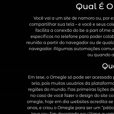
Qual É O
Você vai a um site de namoro ou, por
compartilhar sua tela – e você e seus 
facilita a conexão do be a part of.me
específicos no telefone para poder cola
reunião a partir do navegador ou de qual
navegador. Algumas automações comuns 
ou quando a
Qua
Em tese, o Omegle só pode ser acessado p
tela, pois muitos usuários da platafo
regiões do mundo. Nas primeiras lições 
no caso de você fazer o design do site 
omegle, hoje em dia websites acredita-se 
anos, e criou o Omegle para ser um “pátio
teve seu fim decretado na última quarta-