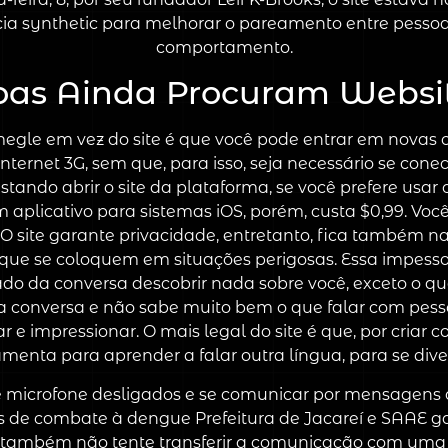
ncia synthetic para melhorar o pareamento entre pesso
comportamento.
oas Ainda Procuram Websi
megle em vez do site é que você pode entrar em novas 
ernet 3G, sem que, para isso, seja necessário se cone
ndo abrir o site da plataforma, se você prefere usar o 
plicativo para sistemas iOS, porém, custa $0,99. Você 
. O site garante privacidade, entretanto, fica também n
que se coloquem em situações perigosas. Essa impessoa
do da conversa descobrir nada sobre você, exceto o qu
a conversa e não sabe muito bem o que falar com pes
 e impressionar. O mais legal do site é que, por criar 
enta para aprender a falar outra língua, para se dive
 e microfone desligados e se comunicar por mensagens d
 de combate à dengue Prefeitura de Jacareí e SAAE g
também não tente transferir a comunicação com uma 