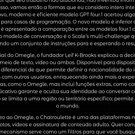
tir que seu trabalho não alucionou, não inventou inf
to isso, vamos então a formas que eu considero intero in
ovo, moderno e eficiente modelo GPT four.1 acertou a
a casos de programação. O novo modelo é inferior aos
 é apresentado a comparação entre os modelos four.1
 o modelo de conversação é o Scale’s multi-challenge
do um conjunto de instruções para e esperando o resul
ial do Omegle, o fundador Leif K-Brooks explicou a deci
eio de texto, vídeo ou ambos. Disponível para disposit
iferencial de que permite definir a nacionalidade do in
om outros usuários, enriquecendo ainda mais a exper
ias, como o Omegle, mas inclui funções extras, como
cativo garante e oculta sua identidade ao conversar 
se limita a uma região ou território específico; permi
o mundo.
eo ao Omegle, o Chatroulette é uma das plataformas m
fotos, vídeos e assinatura de conteúdo adulto. Quer c
mecanismo serve como um filtros para que você busqu