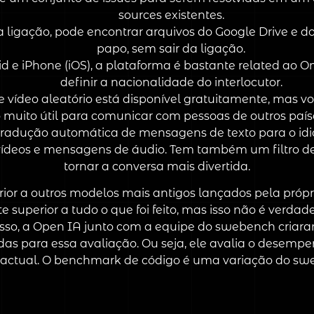
sources existentes.
ligação, pode encontrar arquivos do Google Drive e d
papo, sem sair da ligação.
id e iPhone (iOS), a plataforma é bastante related ao 
definir a nacionalidade do interlocutor.
 vídeo aleatório está disponível gratuitamente, mas v
vo muito útil para comunicar com pessoas de outros país
tradução automática de mensagens de texto para o idi
 vídeos e mensagens de áudio. Tem também um filtro de l
tornar a conversa mais divertida.
or a outros modelos mais antigos lançados pela própri
superior a tudo o que foi feito, mas isso não é verdad
disso, a Open IA junto com a equipe do swebench cria
das para essa avaliação. Ou seja, ele avalia o desemp
ctual. O benchmark de código é uma variação do sw