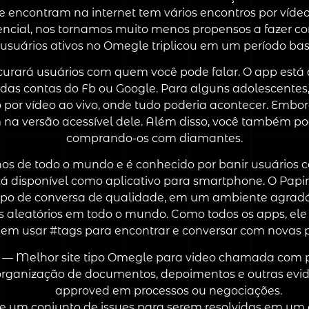
se encontram na internet tem vários encontros por víde
ncial, nos tornamos muito menos propensos a fazer co
suários ativos no Omegle triplicou em um período bas
curará usuários com quem você pode falar. O app está 
io das contas do Fb ou Google. Para alguns adolescentes
or vídeo ao vivo, onde tudo poderia acontecer. Embor
a versão acessível dele. Além disso, você também pod
comprando-os com diamantes.
s de todo o mundo e é conhecido por banir usuários 
 disponível como aplicativo para smartphone. O Papin
po de conversa de qualidade, em um ambiente agradáve
s aleatórios em todo o mundo. Como todos os apps, ele
odem usar #tags para encontrar e conversar com novas 
 — Melhor site tipo Omegle para video chamada com p
e organização de documentos, depoimentos e outras e
approved em processos ou negociações.
e um conjunto de issues para serem resolvidas em um c