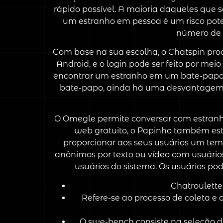
rápido possível. A maioria daqueles que 
um estranho em pessoa é um risco pote
número de u
Com base na sua escolha, o Chatspin pro
Android, e o login pode ser feito por me
encontrar um estranho em um bate-papo p
bate-papo, ainda há uma desvantagem n
O Omegle permite conversar com estranho
web gratuito, o Papinho também está
proporcionar aos seus usuários um tem
anônimos por texto ou vídeo com usuário
usuários do sistema. Os usuários p
Chatroulette
Refere-se ao processo de coleta 
O swe-bench consiste na seleção d