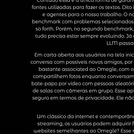
Contudo essa é a única forma de garan
fontes utilizadas para fazer os textos. Di
e agentes para o nosso trabalho. O n
benchmark com problemas selecionados par
so forth. Porém, no segundo benchmark,
tudo precisa estar sempre evoluindo. Já
LLM passan
Em carta aberta aos usuários na tela inic
conversa com possíveis novos amigos, por m
bastante associated ao Omegle, com o d
compartilhem fotos enquanto conversam c
bate-papo por vídeo com pessoas aleatór
de salas com câmeras em grupo. Esse apli
seguro em termos de privacidade. Ele não 
Um clássico da internet e contemporân
streaming, os usuários podem adquirir 
websites semelhantes ao Omegle? Esse 