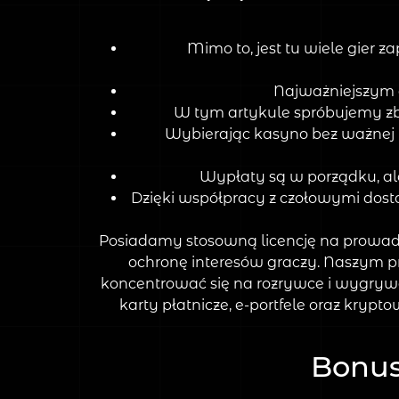
Mimo to, jest tu wiele gier 
Najważniejszym a
W tym artykule spróbujemy zbli
Wybierając kasyno bez ważnej 
Wypłaty są w porządku, ale
Dzięki współpracy z czołowymi dostaw
Posiadamy stosowną licencję na prowadze
ochronę interesów graczy. Naszym pr
koncentrować się na rozrywce i wygryw
karty płatnicze, e-portfele oraz kryp
Bonus