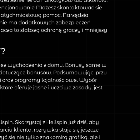
uzależnienie od narkotyków lub alkoholu.
icencjonowanie Możesz skontaktować się
ć natychmiastową pomoc. Narzędzia
e, nie ma dodatkowych zabezpieczeń
za to słabszą ochronę graczy i mniejszy
V?
 bez wychodzenia z domu. Bonusy same w
i dotyczące bonusów. Podsumowując, przy
i oraz programy lojalnościowe. Wybór
re oferuje jasne i uczciwe zasady, jest
in. Skorzystaj z Hellspin już dziś, aby
ciu klienta, rozrywka staje się jeszcze
 się nie tylko znakomitą grafiką, ale i