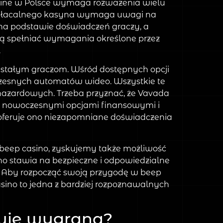
nline w Polsce wymaga rozważenia wielu
ypłacalnego kasyna wymaga uwagi na
 na podstawie doświadczeń graczy, a
ą spełniać wymagania określone przez
.
stałym graczom. Wśród dostępnych opcji
oczesnych automatów wideo. Wszystkie te
 hazardowych. Trzeba przyznać, że Vavada
ąga nowoczesnymi opcjami finansowymi i
 oferuje ono niezapomniane doświadczenia
 w beep casino, zyskujemy także możliwość
no stawia na bezpieczne i odpowiedzialne
y. Aby rozpocząć swoją przygodę w beep
asino to jedna z bardziej rozpoznawalnych
tuje wygraną?