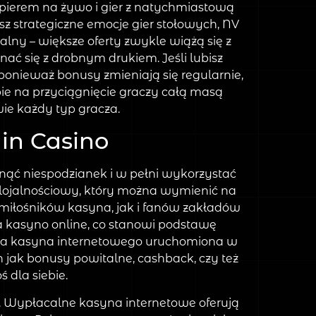
upierem na żywo i gier z natychmiastową
sz strategiczne emocje gier stołowych, NV
lny – większe oferty zwykle wiążą się z
 się z drobnym drukiem. Jeśli lubisz
ponieważ bonusy zmieniają się regularnie,
ie na przyciągnięcie graczy całą masą
wie każdy typ gracza.
in Casino
nąć niespodzianek i w pełni wykorzystać
lojalnościowy, który można wymienić na
 miłośników kasyna, jak i fanów zakładów
 kasyno online, co stanowi podstawę
rma kasyna internetowego uruchomiona w
h jak bonusy powitalne, cashback, czy też
 dla siebie.
ych. Wypłacalne kasyna internetowe oferują