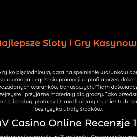
ajlepsze Sloty i Gry Kasyno
 tylko pięciodniowa, data na spełnienie warunków ob
su wymaga włączenia promocji w profilu przed dokon
iepożądanych warunków bonusowych. Mam doświadcze
ejrzyste i przyjazne materiały dla graczy. Jako przeds
cji i obsługi płatności. Umożliwiamy również tryb d
bez ryzyka utraty środków.
V Casino Online Recenzje 