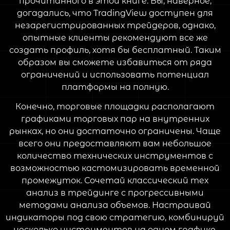
прочитанного в этой книге. Вы, наверное,
догадались, что TradingView доступен для
незарегистрированных трейдеров, однако,
опытные клиенты рекомендуют все же
создать профиль, хотя бы бесплатный. Таким
образом вы сможете избавиться от ряда
ограничений и использовать потенциал
платформы на полную.
Конечно, торговые площадки располагают
графиками торговых пар на внутренних
рынках, но они достаточно ограничены. Чаще
всего они предоставляют вам небольшое
количество технических инструментов с
возможностью кастомизировать временной
промежуток. Сочетай классический тех
анализ в трейдинге с прогрессивными
методами анализа объемов. Настраивай
индикаторы под свою стратегию, комбинируй
несколько инструментов на одном графике,