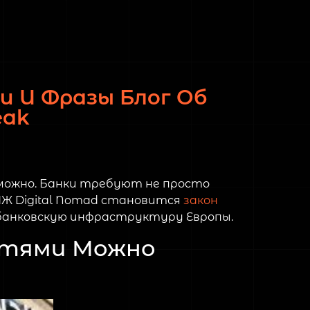
и И Фразы Блог Об
eak
зможно. Банки требуют не просто
НЖ Digital Nomad становится
закон
 банковскую инфраструктуру Европы.
стями Можно