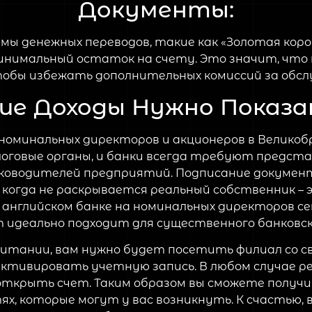
Документы:
ы денежных переводов, такие как «Золотая коро
инимальный остаток на счету. Это значит, что
тобы избежать дополнительных комиссий за обсл
ие Доходы Нужно Показ
номинальных директоров и акционеров в Великоб
оговые органы, и банки всегда требуют предст
руководителей предприятий. Подписание докумен
когда не раскрывается реальный собственник – э
английском банке на номинальных директоров сег
идеально подходит для существенного банковско
ритании, вам нужно будет посетить филиал со 
ктивировать учетную запись. В любом случае р
открыть счет. Таким образом вы сможете полу
х, которые могут у вас возникнуть. К счастью, в