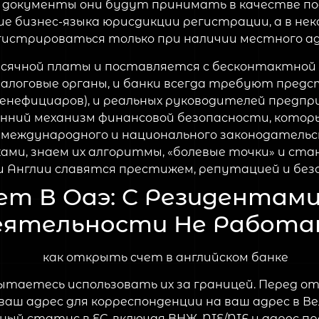
е документы они будут принимать в качестве по
е бизнес-языка юрисдикции регистрации, а в не
гистрироваться только при наличии местного ад
сячной платы и поставляется с бесконтактной 
алоговые органы, и банки всегда требуют пред
бенефициаров), и реальных руководителей предпр
енний механизм финансовой безопасности, кото
международного и национального законодательс
ами, знаем их алгоритмы, «болевые точки» и ст
 Англии славятся престижем, репутацией и без
т В Оаэ: С Резидентами
ятельности Не Работаю
пытаетесь использовать их за границей. Перед 
 ваш адрес для корреспонденции на ваш адрес в 
й статус в ЕС, включая ВНЖ, NIE/NIF и адрес п