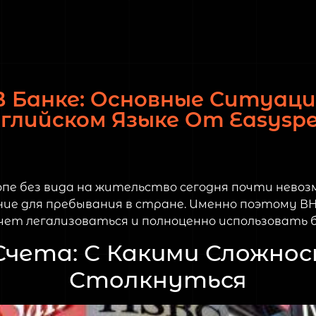
В Банке: Основные Ситуаци
глийском Языке От Easysp
пе без вида на жительство сегодня почти нево
ние для пребывания в стране. Именно поэтому В
очет легализоваться и полноценно использовать
чета: С Какими Сложно
Столкнуться