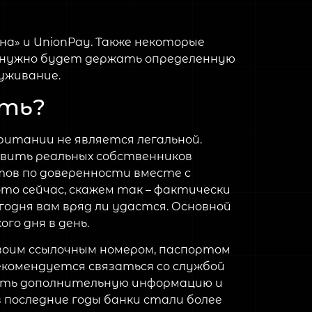
на» и UnionPay. Также некоторые
 нужно будет держать определенную
уживание.
ать?
ритании не является легальной.
авить реальных собственников
тов по доверенности вместе с
то сейчас, скажем так – фактически
одня вам вряд ли удастся. Основной
го дня в день.
своим ссылочным номером, паспортом
екомендуется связаться со службой
чить дополнительную информацию и
 последние годы банки стали более