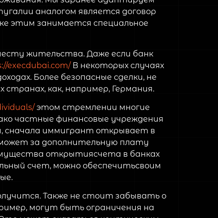
угалии аналогом является договор
нке этим занимается специальное
месту жительства. Даже если банк
s://execdubai.com/
В некоторых случаях
ходах. Более безопасные сделки, не
транах, как, например, Германия.
ividuals/
этом стремлении многие
ако частные финансовые учреждения
и, сначала иммигрант открывает в
, может за дополнительную плату
еимущества открытиясчета в банках
льный счет, можно обеспечитьсвоим
ые.
получится. Также не стоит забывать о
ример, могут быть ограничения на