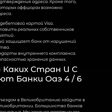
дтверждения адреса. Кроме того,
которых оффшорах возможно
реса.
дебетовой картой Visa.
ставить реальных собственников
иятий.
рый защищает банк от нарушений
тва.
андарты внутреннего комплаенса.
опасностью хранения данных.
 Каких Стран И С
т Банки Оаэ 4 / 6
отъездом в Великобританию зайдите в
Великобритании. Большинство банков
роживания. Мы заранее адаптируем