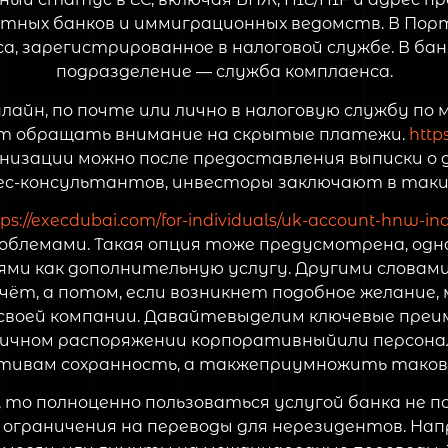
тных банков и иммиграционных ведомств. В Порт
а, зарегистрированное в налоговой службе. В ба
подразделение — служба комплаенса.
айн, по почте или лично в налоговую службу по 
ует обращать внимание на скрытые платежи.
http
низации можно после предоставления выписки о до
консультантов, инвесторы заключают в таких с
tps://execdubai.com/for-individuals/uk-account-hnw-ind
облемами. Такая опция тоже предусмотрена, одн
ми как дополнительную услугу. Другими словам
счёт, а потом, если возникнет подобное желание
 своей компании. Давайтевыделим ключевые пр
 личном распоряжении корпоративныйили персона
тивам сохранность, а такжеприумножить таков
 то полноценно пользоваться услугой банка не 
ограничения на переводы для нерезидентов. Нап